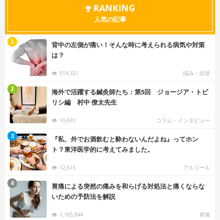
RANKING
人気の記事
む
1
背中の左側が痛い！そんな時に考えられる病気や対策
は？
514,321
悩み・症状
む
2
海外で活躍する鍼灸師たち：第5回 ジョージア・トビ
リシ編 村中 僚太先生
10,691
コラム・インタビュー
む
3
『私、外でお酒飲むと酔わないんだよね』ってホン
ト？東洋医学的に考えてみました。
12,615
アルコール
む
4
胃痛による突然の痛みを和らげる対処法と痛くならな
いための予防法を解説
1,165,844
胃痛