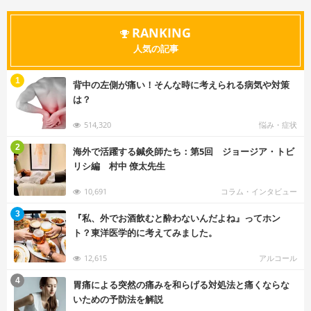
RANKING
人気の記事
む
1
背中の左側が痛い！そんな時に考えられる病気や対策
は？
514,320
悩み・症状
む
2
海外で活躍する鍼灸師たち：第5回 ジョージア・トビ
リシ編 村中 僚太先生
10,691
コラム・インタビュー
む
3
『私、外でお酒飲むと酔わないんだよね』ってホン
ト？東洋医学的に考えてみました。
12,615
アルコール
む
4
胃痛による突然の痛みを和らげる対処法と痛くならな
いための予防法を解説