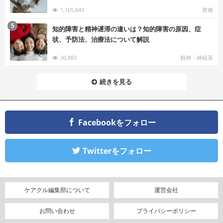
1,165,843
胃痛
む
5
知的障害と精神遅滞の違いは？知的障害の原因、症
状、予防法、治療法について解説
30,883
精神・神経系
続きを見る
Facebookをフォロー
Twitterをフォロー
ケアクル編集部について
運営会社
お問い合わせ
プライバシーポリシー