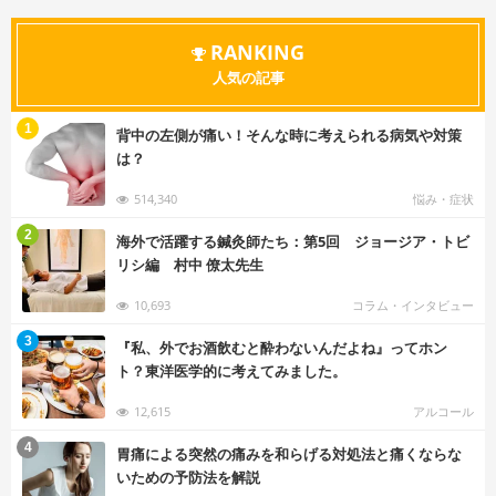
RANKING
人気の記事
む
1
背中の左側が痛い！そんな時に考えられる病気や対策
は？
514,340
悩み・症状
む
2
海外で活躍する鍼灸師たち：第5回 ジョージア・トビ
リシ編 村中 僚太先生
10,693
コラム・インタビュー
む
3
『私、外でお酒飲むと酔わないんだよね』ってホン
ト？東洋医学的に考えてみました。
12,615
アルコール
む
4
胃痛による突然の痛みを和らげる対処法と痛くならな
いための予防法を解説