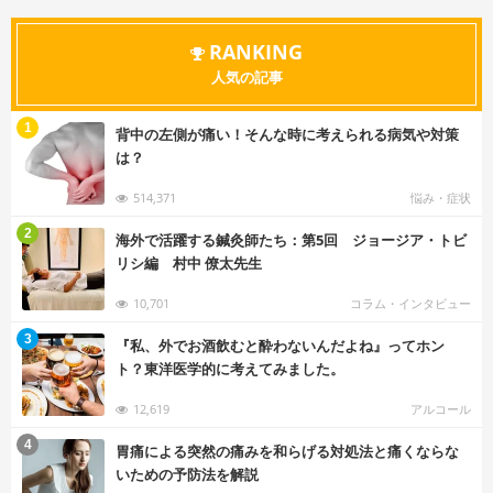
RANKING
人気の記事
む
1
背中の左側が痛い！そんな時に考えられる病気や対策
は？
514,371
悩み・症状
む
2
海外で活躍する鍼灸師たち：第5回 ジョージア・トビ
リシ編 村中 僚太先生
10,701
コラム・インタビュー
む
3
『私、外でお酒飲むと酔わないんだよね』ってホン
ト？東洋医学的に考えてみました。
12,619
アルコール
む
4
胃痛による突然の痛みを和らげる対処法と痛くならな
いための予防法を解説