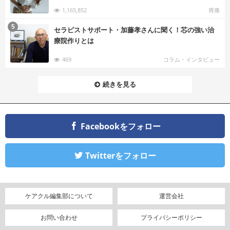
1,165,852
胃痛
む
5
セラピストサポート・加藤孝さんに聞く！芯の強い治
療院作りとは
469
コラム・インタビュー
続きを見る
Facebookをフォロー
Twitterをフォロー
ケアクル編集部について
運営会社
お問い合わせ
プライバシーポリシー