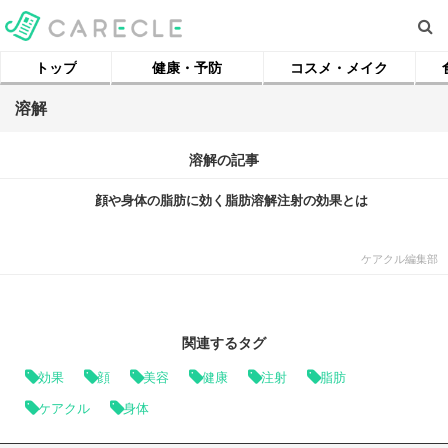
トップ
健康・予防
コスメ・メイク
溶解
溶解の記事
顔や身体の脂肪に効く脂肪溶解注射の効果とは
ケアクル編集部
関連するタグ
効果
顔
美容
健康
注射
脂肪
ケアクル
身体