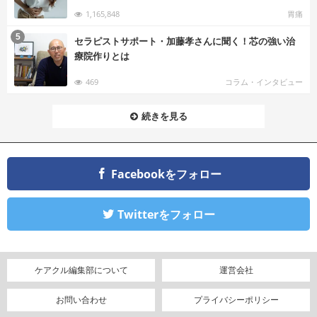
1,165,848
胃痛
む
5
セラピストサポート・加藤孝さんに聞く！芯の強い治
療院作りとは
469
コラム・インタビュー
続きを見る
Facebookをフォロー
Twitterをフォロー
ケアクル編集部について
運営会社
お問い合わせ
プライバシーポリシー