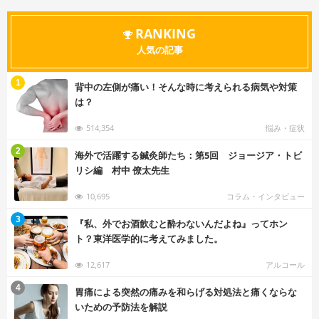
RANKING
人気の記事
む
1
背中の左側が痛い！そんな時に考えられる病気や対策
は？
514,354
悩み・症状
む
2
海外で活躍する鍼灸師たち：第5回 ジョージア・トビ
リシ編 村中 僚太先生
10,695
コラム・インタビュー
む
3
『私、外でお酒飲むと酔わないんだよね』ってホン
ト？東洋医学的に考えてみました。
12,617
アルコール
む
4
胃痛による突然の痛みを和らげる対処法と痛くならな
いための予防法を解説