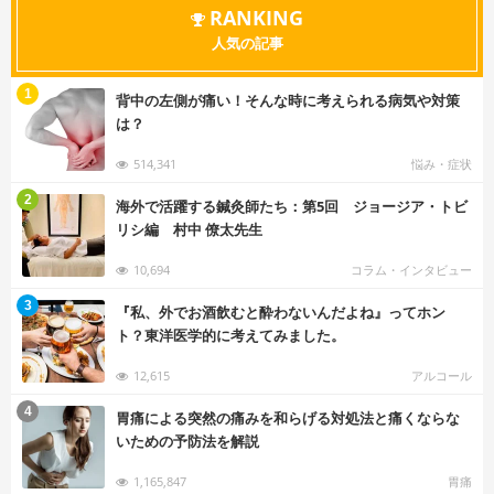
RANKING
人気の記事
む
1
背中の左側が痛い！そんな時に考えられる病気や対策
は？
514,341
悩み・症状
む
2
海外で活躍する鍼灸師たち：第5回 ジョージア・トビ
リシ編 村中 僚太先生
10,694
コラム・インタビュー
む
3
『私、外でお酒飲むと酔わないんだよね』ってホン
ト？東洋医学的に考えてみました。
12,615
アルコール
む
4
胃痛による突然の痛みを和らげる対処法と痛くならな
いための予防法を解説
1,165,847
胃痛