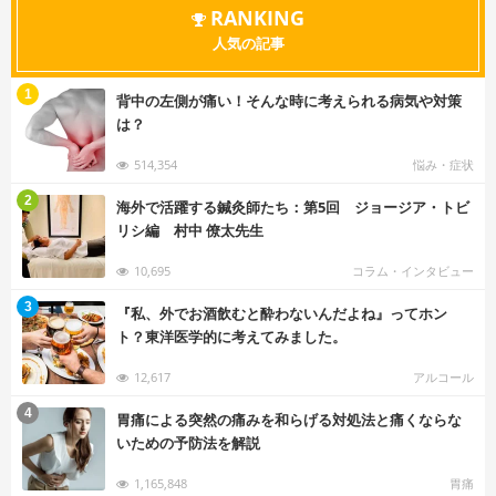
RANKING
人気の記事
む
1
背中の左側が痛い！そんな時に考えられる病気や対策
は？
514,354
悩み・症状
む
2
海外で活躍する鍼灸師たち：第5回 ジョージア・トビ
リシ編 村中 僚太先生
10,695
コラム・インタビュー
む
3
『私、外でお酒飲むと酔わないんだよね』ってホン
ト？東洋医学的に考えてみました。
12,617
アルコール
む
4
胃痛による突然の痛みを和らげる対処法と痛くならな
いための予防法を解説
1,165,848
胃痛