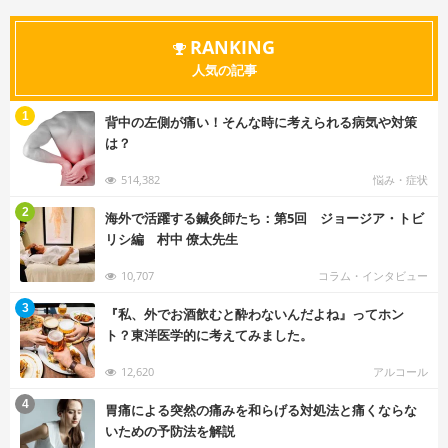
RANKING
人気の記事
む
1
背中の左側が痛い！そんな時に考えられる病気や対策
は？
514,382
悩み・症状
む
2
海外で活躍する鍼灸師たち：第5回 ジョージア・トビ
リシ編 村中 僚太先生
10,707
コラム・インタビュー
む
3
『私、外でお酒飲むと酔わないんだよね』ってホン
ト？東洋医学的に考えてみました。
12,620
アルコール
む
4
胃痛による突然の痛みを和らげる対処法と痛くならな
いための予防法を解説