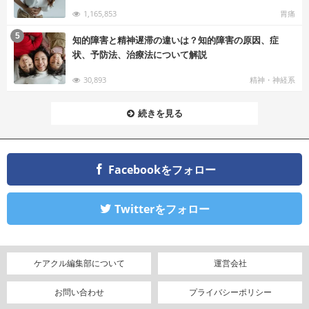
1,165,853
胃痛
む
5
知的障害と精神遅滞の違いは？知的障害の原因、症
状、予防法、治療法について解説
30,893
精神・神経系
続きを見る
Facebookをフォロー
Twitterをフォロー
ケアクル編集部について
運営会社
お問い合わせ
プライバシーポリシー