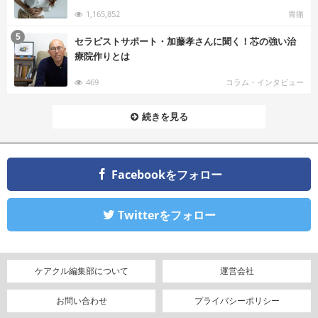
1,165,852
胃痛
む
5
セラピストサポート・加藤孝さんに聞く！芯の強い治
療院作りとは
469
コラム・インタビュー
続きを見る
Facebookをフォロー
Twitterをフォロー
ケアクル編集部について
運営会社
お問い合わせ
プライバシーポリシー