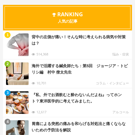
RANKING
人気の記事
む
1
背中の左側が痛い！そんな時に考えられる病気や対策
は？
514,368
悩み・症状
む
2
海外で活躍する鍼灸師たち：第5回 ジョージア・トビ
リシ編 村中 僚太先生
10,701
コラム・インタビュー
む
3
『私、外でお酒飲むと酔わないんだよね』ってホン
ト？東洋医学的に考えてみました。
12,617
アルコール
む
4
胃痛による突然の痛みを和らげる対処法と痛くならな
いための予防法を解説