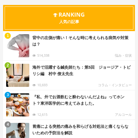
RANKING
人気の記事
む
1
背中の左側が痛い！そんな時に考えられる病気や対策
は？
514,338
悩み・症状
む
2
海外で活躍する鍼灸師たち：第5回 ジョージア・トビ
リシ編 村中 僚太先生
10,693
コラム・インタビュー
む
3
『私、外でお酒飲むと酔わないんだよね』ってホン
ト？東洋医学的に考えてみました。
12,615
アルコール
む
4
胃痛による突然の痛みを和らげる対処法と痛くならな
いための予防法を解説