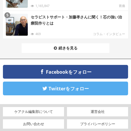
1,165,847
胃痛
む
5
セラピストサポート・加藤孝さんに聞く！芯の強い治
療院作りとは
469
コラム・インタビュー
続きを見る
Facebookをフォロー
Twitterをフォロー
ケアクル編集部について
運営会社
お問い合わせ
プライバシーポリシー