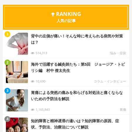
RANKING
人気の記事
む
1
背中の左側が痛い！そんな時に考えられる病気や対策
は？
514,313
悩み・症状
む
2
海外で活躍する鍼灸師たち：第5回 ジョージア・トビ
リシ編 村中 僚太先生
10,690
コラム・インタビュー
む
3
胃痛による突然の痛みを和らげる対処法と痛くならな
いための予防法を解説
1,165,843
胃痛
む
4
知的障害と精神遅滞の違いは？知的障害の原因、症
状、予防法、治療法について解説