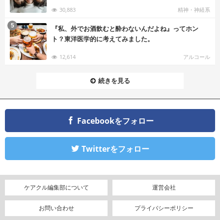
30,883
精神・神経系
む
5
『私、外でお酒飲むと酔わないんだよね』ってホン
ト？東洋医学的に考えてみました。
12,614
アルコール
続きを見る
Facebookをフォロー
Twitterをフォロー
ケアクル編集部について
運営会社
お問い合わせ
プライバシーポリシー