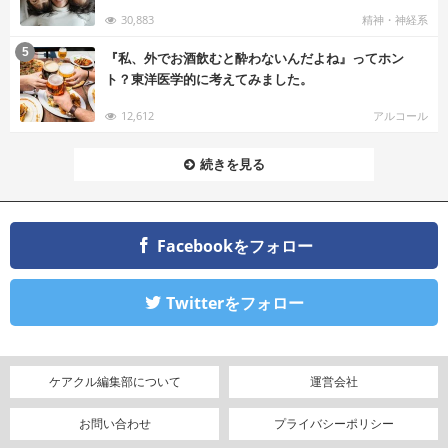
30,883
精神・神経系
む
5
『私、外でお酒飲むと酔わないんだよね』ってホン
ト？東洋医学的に考えてみました。
12,612
アルコール
続きを見る
Facebookをフォロー
Twitterをフォロー
ケアクル編集部について
運営会社
お問い合わせ
プライバシーポリシー