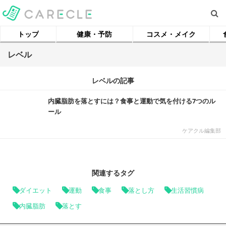
トップ
健康・予防
コスメ・メイク
レベル
レベルの記事
内臓脂肪を落とすには？食事と運動で気を付ける7つのル
ール
ケアクル編集部
関連するタグ
ダイエット
運動
食事
落とし方
生活習慣病
内臓脂肪
落とす