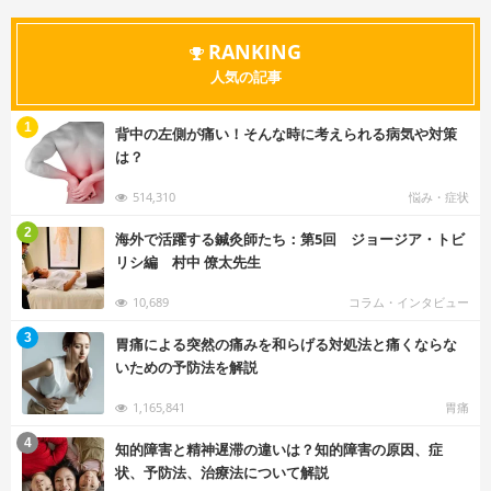
RANKING
人気の記事
む
1
背中の左側が痛い！そんな時に考えられる病気や対策
は？
514,310
悩み・症状
む
2
海外で活躍する鍼灸師たち：第5回 ジョージア・トビ
リシ編 村中 僚太先生
10,689
コラム・インタビュー
む
3
胃痛による突然の痛みを和らげる対処法と痛くならな
いための予防法を解説
1,165,841
胃痛
む
4
知的障害と精神遅滞の違いは？知的障害の原因、症
状、予防法、治療法について解説