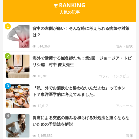
RANKING
人気の記事
む
1
背中の左側が痛い！そんな時に考えられる病気や対策
は？
514,368
悩み・症状
む
2
海外で活躍する鍼灸師たち：第5回 ジョージア・トビ
リシ編 村中 僚太先生
10,701
コラム・インタビュー
む
3
『私、外でお酒飲むと酔わないんだよね』ってホン
ト？東洋医学的に考えてみました。
12,617
アルコール
む
4
胃痛による突然の痛みを和らげる対処法と痛くならな
いための予防法を解説
1,165,852
胃痛