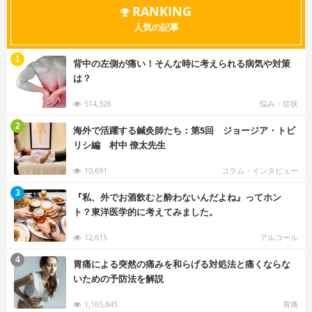
RANKING
人気の記事
む
1
背中の左側が痛い！そんな時に考えられる病気や対策
は？
514,326
悩み・症状
む
2
海外で活躍する鍼灸師たち：第5回 ジョージア・トビ
リシ編 村中 僚太先生
10,691
コラム・インタビュー
む
3
『私、外でお酒飲むと酔わないんだよね』ってホン
ト？東洋医学的に考えてみました。
12,615
アルコール
む
4
胃痛による突然の痛みを和らげる対処法と痛くならな
いための予防法を解説
1,165,845
胃痛