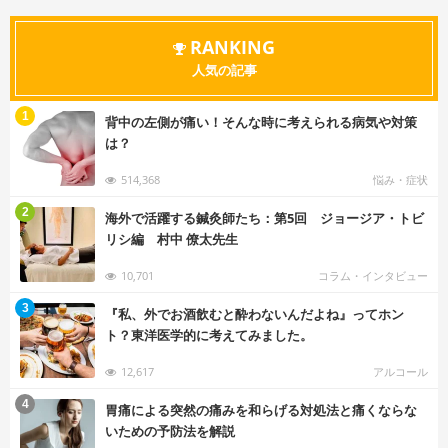
RANKING
人気の記事
む
1
背中の左側が痛い！そんな時に考えられる病気や対策
は？
514,368
悩み・症状
む
2
海外で活躍する鍼灸師たち：第5回 ジョージア・トビ
リシ編 村中 僚太先生
10,701
コラム・インタビュー
む
3
『私、外でお酒飲むと酔わないんだよね』ってホン
ト？東洋医学的に考えてみました。
12,617
アルコール
む
4
胃痛による突然の痛みを和らげる対処法と痛くならな
いための予防法を解説