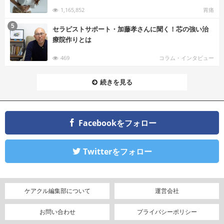
1,165,852
胃痛
む
5
セラピストサポート・加藤孝さんに聞く！芯の強い治
療院作りとは
469
コラム・インタビュー
続きを見る
Facebookをフォロー
Twitterをフォロー
ケアクル編集部について
運営会社
お問い合わせ
プライバシーポリシー