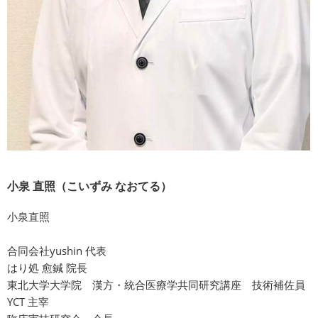
小泉 直照（こいずみ なおてる）
小泉直照
合同会社yushin 代表
はり処 愈鍼 院長
東北大学大学院 漢方・統合医療学共同研究講座 技術補佐員
YCT 主宰