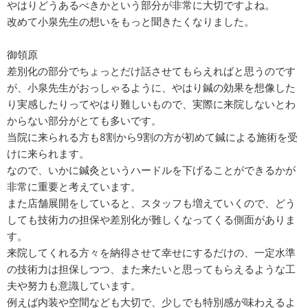
やはりどうあるべきかという部分が非常に大切ですよね。
改めて小泉先生の想いをもっと聞きたくなりました。
御領原
差別化の部分でちょっとだけ話させてもらえればと思うのです
が、小泉先生がおっしゃるように、やはり鍼の効果を想像した
り実感したりってやはり難しいもので、実際に来院しないとわ
からない部分がとても多いです。
当院に来られる方も8割から9割の方が初めて鍼による施術を受
けに来られます。
なので、いかに鍼灸というハードルを下げることができるかが
非常に重要と考えています。
また店舗展開をしていると、スタッフも増えていくので、どう
しても技術力の担保や差別化が難しくなってくる側面がありま
す。
来院してくれる方々を納得させて幸せにするだけの、一定水準
の技術力は担保しつつ、また来たいと思ってもらえるような工
夫や努力も意識しています。
例えば内装や空間なども大切で、少しでも特別感が味わえるよ