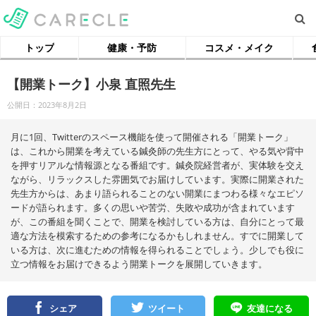
トップ
健康・予防
コスメ・メイク
【開業トーク】小泉 直照先生
公開日：2023年8月2日
月に1回、Twitterのスペース機能を使って開催される「開業トーク」
は、これから開業を考えている鍼灸師の先生方にとって、やる気や背中
を押すリアルな情報源となる番組です。鍼灸院経営者が、実体験を交え
ながら、リラックスした雰囲気でお届けしています。実際に開業された
先生方からは、あまり語られることのない開業にまつわる様々なエピソ
ードが語られます。多くの思いや苦労、失敗や成功が含まれています
が、この番組を聞くことで、開業を検討している方は、自分にとって最
適な方法を模索するための参考になるかもしれません。すでに開業して
いる方は、次に進むための情報を得られることでしょう。少しでも役に
立つ情報をお届けできるよう開業トークを展開していきます。
シェア
ツイート
友達になる