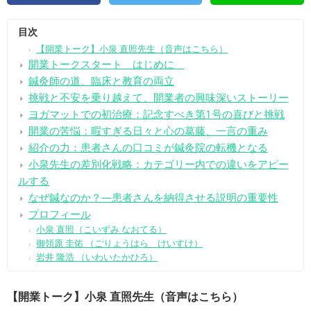
目次
【開業トーク】小泉 直照先生（音声はこちら）
開業トークスタート はじめに
鍼灸師の道、臨床と教育の両立
挑戦と不安を乗り越えて、開業者の興味深いストーリー
ヨガマットでの初治療：記念すべき第1号の喜びと挑戦
開業の苦悩：暇すぎる日々と心の葛藤、一言の重み
紹介の力：患者さんの口コミが鍼灸院の転機となる
小泉先生の差別化戦略：カテゴリー内での違いをアピー
ルする
なぜ鍼なのか？―患者さんを納得させる説明の重要性
プロフィール
小泉 直照（こいずみ なおてる）
御領原 圭佑 （ごりょうはら けいすけ）
岩井 隆浩 （いわいたかひろ）
【開業トーク】小泉 直照先生（音声はこちら）