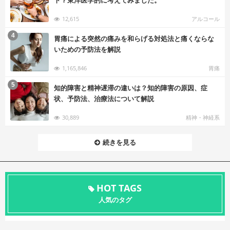
ト？東洋医学的に考えてみました。
12,615
アルコール
む
4
胃痛による突然の痛みを和らげる対処法と痛くならな
いための予防法を解説
1,165,846
胃痛
む
5
知的障害と精神遅滞の違いは？知的障害の原因、症
状、予防法、治療法について解説
30,889
精神・神経系
続きを見る
HOT TAGS
人気のタグ