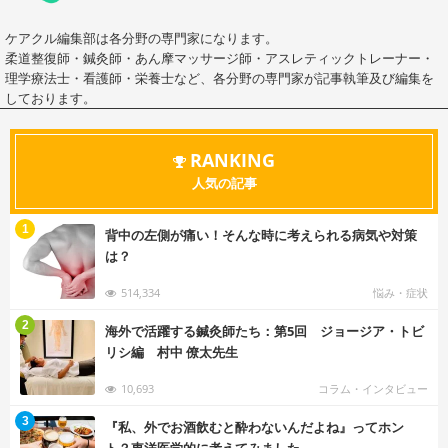
ケアクル編集部は各分野の専門家になります。
柔道整復師・鍼灸師・あん摩マッサージ師・アスレティックトレーナー・
理学療法士・看護師・栄養士など、各分野の専門家が記事執筆及び編集を
しております。
RANKING
人気の記事
む
1
背中の左側が痛い！そんな時に考えられる病気や対策
は？
514,334
悩み・症状
む
2
海外で活躍する鍼灸師たち：第5回 ジョージア・トビ
リシ編 村中 僚太先生
10,693
コラム・インタビュー
む
3
『私、外でお酒飲むと酔わないんだよね』ってホン