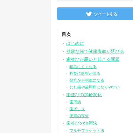
ツイートする
目次
はじめに
健康な歯で健康寿命が延びる
歯並びが悪いと起こる問題
噛みにくくなる
外見に影響が出る
発音が不明瞭になる
むし歯や歯周病になりやすい
歯並びの加齢変化
歯周病
歯ぎしり
奥歯の喪失
歯並びの治療法
マルチブラケット法