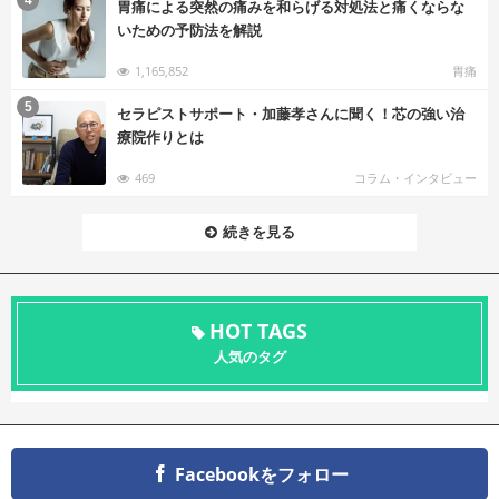
胃痛による突然の痛みを和らげる対処法と痛くならな
いための予防法を解説
1,165,852
胃痛
む
5
セラピストサポート・加藤孝さんに聞く！芯の強い治
療院作りとは
469
コラム・インタビュー
続きを見る
HOT TAGS
人気のタグ
Facebookをフォロー