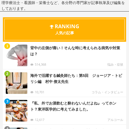
理学療法士・看護師・栄養士など、各分野の専門家が記事執筆及び編集を
しております。
RANKING
人気の記事
む
1
背中の左側が痛い！そんな時に考えられる病気や対策
は？
514,368
悩み・症状
む
2
海外で活躍する鍼灸師たち：第5回 ジョージア・トビ
リシ編 村中 僚太先生
10,701
コラム・インタビュー
む
3
『私、外でお酒飲むと酔わないんだよね』ってホン
ト？東洋医学的に考えてみました。
12,617
アルコール
む
4