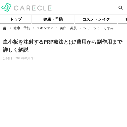
トップ
健康・予防
コスメ・メイク
【
健康・予防
スキンケア
美白・美肌
シワ・シミ・くすみ

ケ
ア
ク
血小板を注射するPRP療法とは?費用から副作用まで
ル
】
詳しく解説
公開日：2017年8月7日