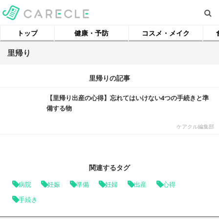
トップ
健康・予防
コスメ・メイク
里帰り
里帰りの記事
【里帰り出産の心得】忘れてはいけない4つの手続きと準
備する物
ケアクル編集部
関連するタグ
病院
妊娠
準備
妊婦
出産
心得
手続き