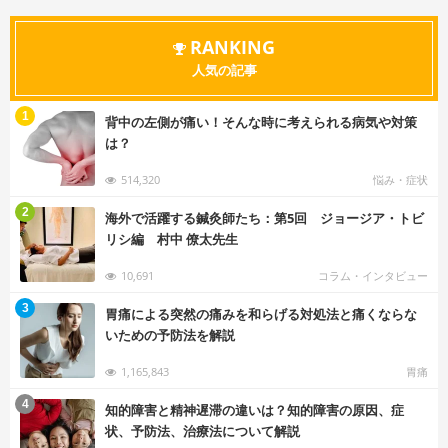
RANKING
人気の記事
む
1
背中の左側が痛い！そんな時に考えられる病気や対策
は？
514,320
悩み・症状
む
2
海外で活躍する鍼灸師たち：第5回 ジョージア・トビ
リシ編 村中 僚太先生
10,691
コラム・インタビュー
む
3
胃痛による突然の痛みを和らげる対処法と痛くならな
いための予防法を解説
1,165,843
胃痛
む
4
知的障害と精神遅滞の違いは？知的障害の原因、症
状、予防法、治療法について解説