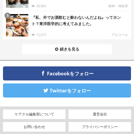
30,883
精神・神経系
む
5
『私、外でお酒飲むと酔わないんだよね』ってホン
ト？東洋医学的に考えてみました。
12,615
アルコール
続きを見る
Facebookをフォロー
Twitterをフォロー
ケアクル編集部について
運営会社
お問い合わせ
プライバシーポリシー