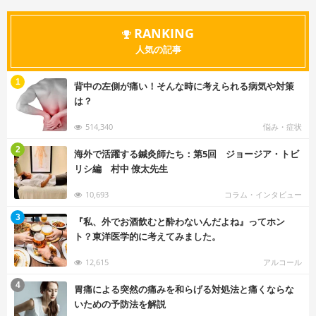
RANKING
人気の記事
む
1
背中の左側が痛い！そんな時に考えられる病気や対策
は？
514,340
悩み・症状
む
2
海外で活躍する鍼灸師たち：第5回 ジョージア・トビ
リシ編 村中 僚太先生
10,693
コラム・インタビュー
む
3
『私、外でお酒飲むと酔わないんだよね』ってホン
ト？東洋医学的に考えてみました。
12,615
アルコール
む
4
胃痛による突然の痛みを和らげる対処法と痛くならな
いための予防法を解説