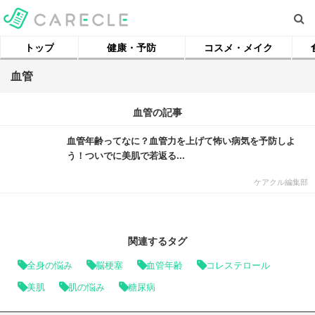
トップ
健康・予防
コスメ・メイク
血管
血管の記事
血管年齢ってなに？血管力を上げて怖い病気を予防しよ
う！ついでに美肌で若返る...
ケアクル編集部
関連するタグ
全身の悩み
脳梗塞
血管年齢
コレステロール
美肌
肌の悩み
糖尿病