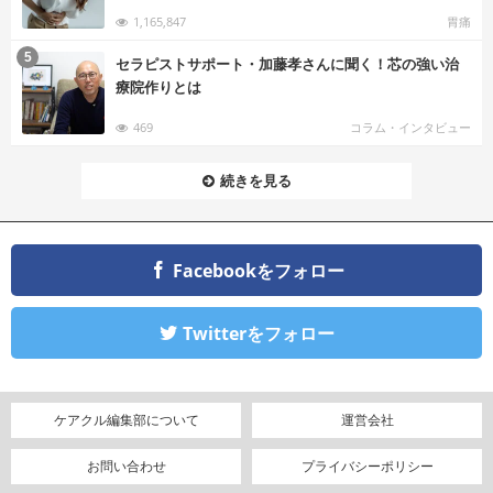
1,165,847
胃痛
む
5
セラピストサポート・加藤孝さんに聞く！芯の強い治
療院作りとは
469
コラム・インタビュー
続きを見る
Facebookをフォロー
Twitterをフォロー
ケアクル編集部について
運営会社
お問い合わせ
プライバシーポリシー