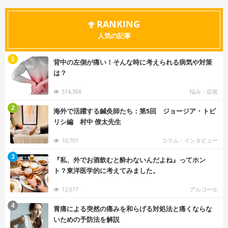
RANKING
人気の記事
む
1
背中の左側が痛い！そんな時に考えられる病気や対策
は？
514,368
悩み・症状
む
2
海外で活躍する鍼灸師たち：第5回 ジョージア・トビ
リシ編 村中 僚太先生
10,701
コラム・インタビュー
む
3
『私、外でお酒飲むと酔わないんだよね』ってホン
ト？東洋医学的に考えてみました。
12,617
アルコール
む
4
胃痛による突然の痛みを和らげる対処法と痛くならな
いための予防法を解説