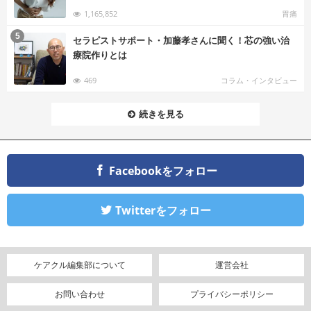
1,165,852
胃痛
む
5
セラピストサポート・加藤孝さんに聞く！芯の強い治
療院作りとは
469
コラム・インタビュー
続きを見る
Facebookをフォロー
Twitterをフォロー
ケアクル編集部について
運営会社
お問い合わせ
プライバシーポリシー