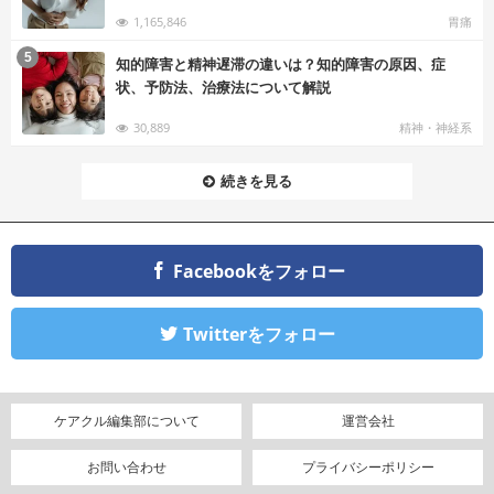
1,165,846
胃痛
む
5
知的障害と精神遅滞の違いは？知的障害の原因、症
状、予防法、治療法について解説
30,889
精神・神経系
続きを見る
Facebookをフォロー
Twitterをフォロー
ケアクル編集部について
運営会社
お問い合わせ
プライバシーポリシー