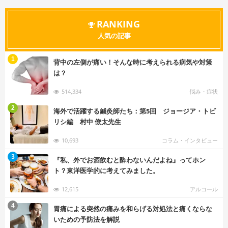
RANKING
人気の記事
む
1
背中の左側が痛い！そんな時に考えられる病気や対策
は？
514,334
悩み・症状
む
2
海外で活躍する鍼灸師たち：第5回 ジョージア・トビ
リシ編 村中 僚太先生
10,693
コラム・インタビュー
む
3
『私、外でお酒飲むと酔わないんだよね』ってホン
ト？東洋医学的に考えてみました。
12,615
アルコール
む
4
胃痛による突然の痛みを和らげる対処法と痛くならな
いための予防法を解説