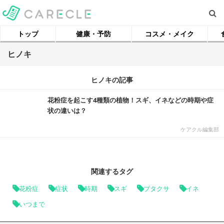
トップ
健康・予防
コスメ・メイク
ヒノキ
ヒノキの記事
花粉症を起こす4種類の植物！スギ、イネなどの時期や症
状の違いは？
ケアクル編集部
関連するタグ
花粉症
症状
時期
スギ
ブタクサ
イネ
いつまで