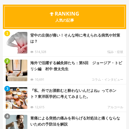
RANKING
人気の記事
む
1
背中の左側が痛い！そんな時に考えられる病気や対策
は？
514,328
悩み・症状
む
2
海外で活躍する鍼灸師たち：第5回 ジョージア・トビ
リシ編 村中 僚太先生
10,691
コラム・インタビュー
む
3
『私、外でお酒飲むと酔わないんだよね』ってホン
ト？東洋医学的に考えてみました。
12,615
アルコール
む
4
胃痛による突然の痛みを和らげる対処法と痛くならな
いための予防法を解説