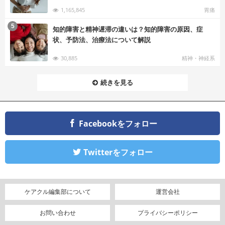
1,165,845
胃痛
む
5
知的障害と精神遅滞の違いは？知的障害の原因、症
状、予防法、治療法について解説
30,885
精神・神経系
続きを見る
Facebookをフォロー
Twitterをフォロー
ケアクル編集部について
運営会社
お問い合わせ
プライバシーポリシー