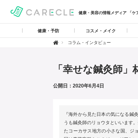
健康・美容の情報メディア 「ケ
健康・予防
コスメ・メイク
【

コラム・インタビュー
ケ
ア
ク
ル
】
「幸せな鍼灸師」林
公開日：2020年6月4日
『海外から見た日本の気になる鍼灸
うも鍼灸師のリョウタといいます。
たコーカサス地方の小さな国、ジョ