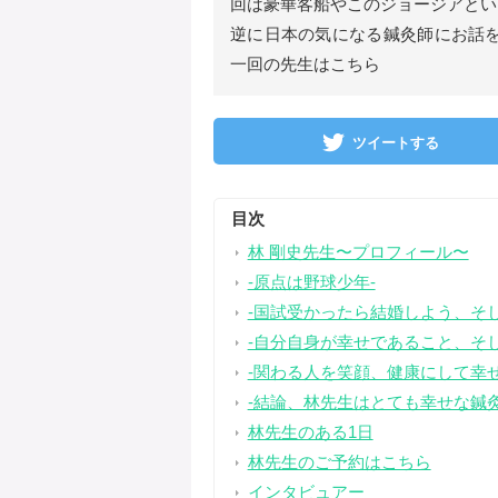
回は豪華客船やこのジョージアとい
逆に日本の気になる鍼灸師にお話を
一回の先生はこちら
ツイートする
目次
林 剛史先生〜プロフィール〜
-原点は野球少年-
-国試受かったら結婚しよう、そし
-自分自身が幸せであること、そ
-関わる人を笑顔、健康にして幸
-結論、林先生はとても幸せな鍼灸
林先生のある1日
林先生のご予約はこちら
インタビュアー