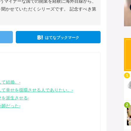
うマイナーな国での開業を経験に海外目線から、
聞かせていただくシリーズです。 記念すべき第
はてなブックマーク
記事を読む
1
て結婚。-
して幸せを循環させる人でありたい。-
せを派生させる-
記事を読む
2
師だった-