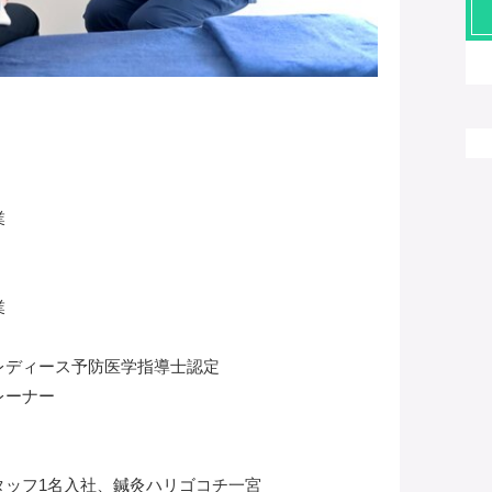
業
業
、レディース予防医学指導士認定
レーナー
スタッフ1名入社、鍼灸ハリゴコチ一宮