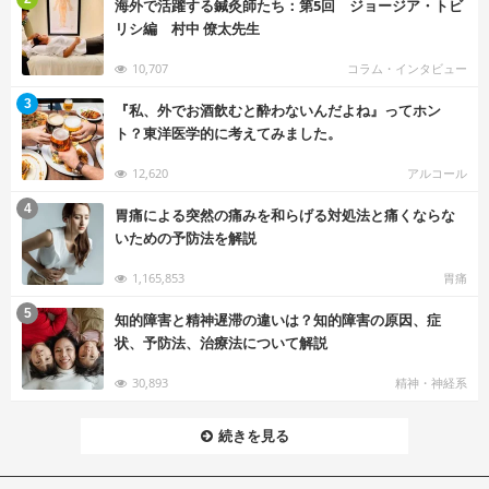
海外で活躍する鍼灸師たち：第5回 ジョージア・トビ
リシ編 村中 僚太先生
10,707
コラム・インタビュー
む
3
『私、外でお酒飲むと酔わないんだよね』ってホン
ト？東洋医学的に考えてみました。
12,620
アルコール
む
4
胃痛による突然の痛みを和らげる対処法と痛くならな
いための予防法を解説
1,165,853
胃痛
む
5
知的障害と精神遅滞の違いは？知的障害の原因、症
状、予防法、治療法について解説
30,893
精神・神経系
続きを見る