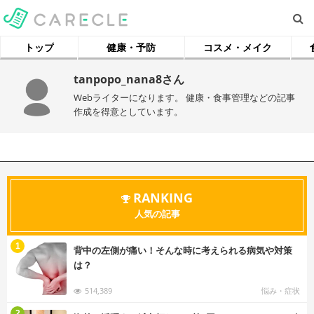
トップ
健康・予防
コスメ・メイク
tanpopo_nana8さん
Webライターになります。 健康・食事管理などの記事
作成を得意としています。
RANKING
人気の記事
む
1
背中の左側が痛い！そんな時に考えられる病気や対策
は？
514,389
悩み・症状
む
2