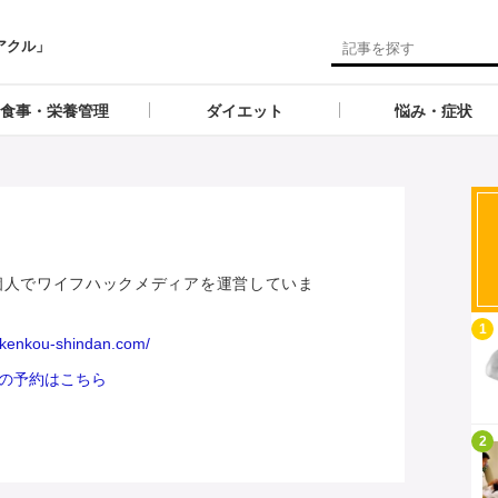
アクル」
食事・栄養管理
ダイエット
悩み・症状
ん
個人でワイフハックメディアを運営していま
記事を読む
1
//kenkou-shindan.com/
の予約はこちら
記事を読む
2