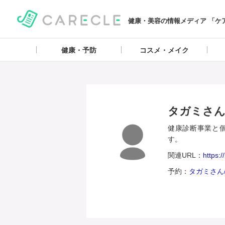
健康・美容の情報メディア 「ケ
健康・予防
コスメ・メイク
タガミさ
健康診断事業と
す。
関連URL：
https:
予約：
タガミさん