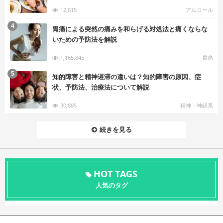
12,615
アルコール
む
4
胃痛による突然の痛みを和らげる対処法と痛くならな
いための予防法を解説
1,165,845
胃痛
む
5
知的障害と精神遅滞の違いは？知的障害の原因、症
状、予防法、治療法について解説
30,885
精神・神経系
続きを見る
HOT TAGS
人気のタグ