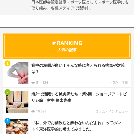
日本医師会認定健康スポーツ医としてスポーツ医学にも
取り組み、各種メディアで活動中。
RANKING
人気の記事
む
1
背中の左側が痛い！そんな時に考えられる病気や対策
は？
514,324
悩み・症状
む
2
海外で活躍する鍼灸師たち：第5回 ジョージア・トビ
リシ編 村中 僚太先生
10,691
コラム・インタビュー
む
3
『私、外でお酒飲むと酔わないんだよね』ってホン
ト？東洋医学的に考えてみました。