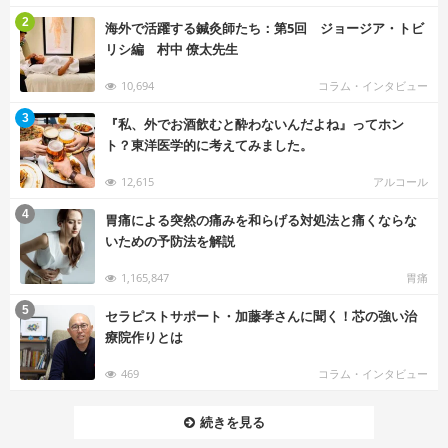
む
2
海外で活躍する鍼灸師たち：第5回 ジョージア・トビ
リシ編 村中 僚太先生
10,694
コラム・インタビュー
む
3
『私、外でお酒飲むと酔わないんだよね』ってホン
ト？東洋医学的に考えてみました。
12,615
アルコール
む
4
胃痛による突然の痛みを和らげる対処法と痛くならな
いための予防法を解説
1,165,847
胃痛
む
5
セラピストサポート・加藤孝さんに聞く！芯の強い治
療院作りとは
469
コラム・インタビュー
続きを見る