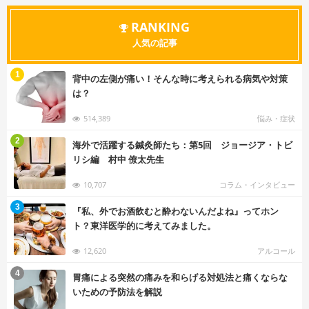
RANKING
人気の記事
む
1
背中の左側が痛い！そんな時に考えられる病気や対策
は？
514,389
悩み・症状
む
2
海外で活躍する鍼灸師たち：第5回 ジョージア・トビ
リシ編 村中 僚太先生
10,707
コラム・インタビュー
む
3
『私、外でお酒飲むと酔わないんだよね』ってホン
ト？東洋医学的に考えてみました。
12,620
アルコール
む
4
胃痛による突然の痛みを和らげる対処法と痛くならな
いための予防法を解説