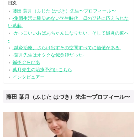
目次
藤田 葉月（ふじた はづき）先生〜プロフィール〜
-集団生活に馴染めない学生時代、母の期待に応えられな
い葛藤-
-かっこいいおばあちゃんになりたい。そして鍼灸の道へ
-
-鍼灸治療、さらけ出すその空間すべてに価値がある-
-葉月先生はオタクな鍼灸師だった-
鍼灸ぐらびあ
葉月先生の治療予約はこちら
インタビュアー
藤田 葉月（ふじた はづき）先生〜プロフィール〜