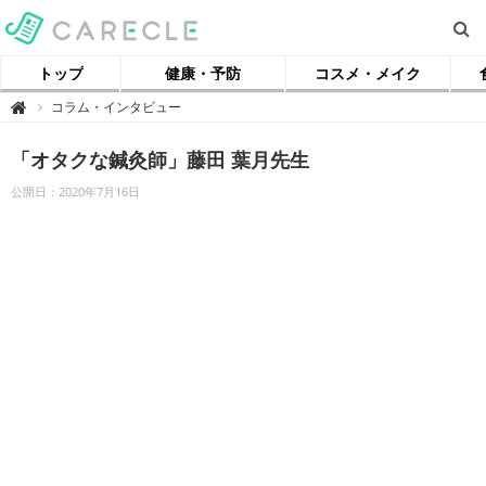
トップ
健康・予防
コスメ・メイク
【
コラム・インタビュー

ケ
ア
ク
「オタクな鍼灸師」藤田 葉月先生
ル
】
公開日：2020年7月16日