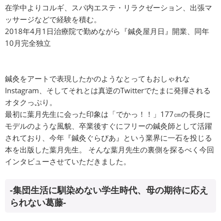
在学中よりコルギ、スパ内エステ・リラクゼーション、出張マ
ッサージなどで経験を積む。
2018年4月1日治療院で勤めながら『鍼灸屋月日』開業、同年
10月完全独立
鍼灸をアートで表現したかのようなとってもおしゃれな
Instagram、そしてそれとは真逆のTwitterでたまに発揮される
オタクっぷり。
最初に葉月先生に会った印象は「でかっ！！」177㎝の長身に
モデルのような風貌、卒業後すぐにフリーの鍼灸師として活躍
されており、今年『鍼灸ぐらびあ』という業界に一石を投じる
本を出版した葉月先生。 そんな葉月先生の裏側を探るべく今回
インタビューさせていただきました。
-集団生活に馴染めない学生時代、母の期待に応え
られない葛藤-