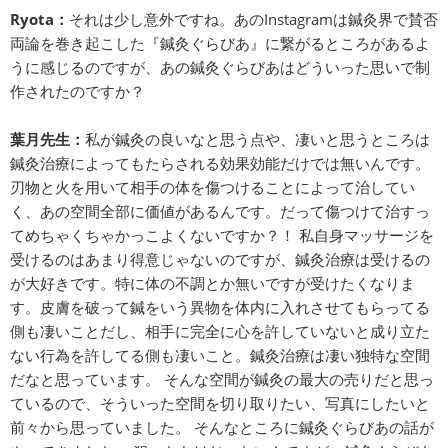
Ryota：
それは少し意外ですね。あのInstagramは鍼灸界で賛否
両論を巻き起こした『鍼灸ぐらびあ』に繋がるところがあるよ
うに感じるのですが、あの鍼灸ぐらびあはどういった思いで制
作されたのですか？
葉月先生：
私が鍼灸の良いなと思う点や、凄いと思うところは
鍼灸治療によってもたらされる効果効能だけでは無いんです。
刃物と火を用いて相手の体を傷つけることによって治してい
く、あの空間全部に価値があるんです。だって傷つけて治すっ
てめちゃくちゃかっこよくないですか？！ 私自身マッサージを
受けるのはあまり得意じゃないのですが、鍼灸治療は受けるの
が大好きです。特に体の不調とか無いですが受けたくなりま
す。皮膚を破って鍼をいう異物を体内に入れさせてもらってる
側も凄いことだし、相手に完全に心を許していないと成り立た
ない行為を許してる側も凄いこと。鍼灸治療は凄い独特な空間
だなと思っています。 そんな空間が鍼灸の最大の売りだと思っ
ているので、そういった空間を切り取りたい、写真にしたいと
前々から思っていました。 そんなところに鍼灸ぐらびあの話が