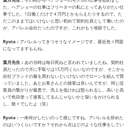
葉月先生：
その時からヘアショーのモデルの仕事を始めまし
た。ヘアショーの仕事はフリーターの私にとってありがたい仕
事でした。1日働くだけで４万円とかもらえたりするので。た
だこのままではいけないと思い初めて契約社員として働いたの
が、アパレル会社だったのですが、これがもう地獄でした。
Ryota：
アパレルってきつそうなイメージです。最近色々問題
になってますもんね。
葉月先生：
あの当時は毎日死ねと言われていましたね。契約社
員だったので月に手取りは15万円くらいなのですが、そこから
自社ブランドの服を買わないといけないのでローンを組んで買
っていました。あとお客さんとの接客は良いんですが、同じ従
業員の繋がりが最悪で、売上を低ければ怒られるし、高いと高
いで色目使って接客してるんじゃないかと疑いをかけられる
し、散々でしたよ（笑）
Ryota：
一体何がしたいのって感じですね。アパレルを辞めた
のはいつくらいですか？それから次はどのような仕事をしてい