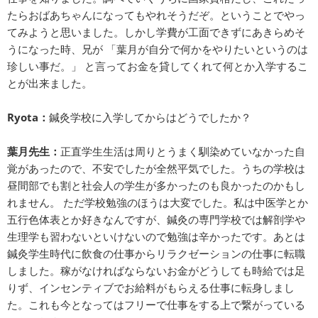
たらおばあちゃんになってもやれそうだぞ。ということでやっ
てみようと思いました。しかし学費が工面できずにあきらめそ
うになった時、兄が 「葉月が自分で何かをやりたいというのは
珍しい事だ。」 と言ってお金を貸してくれて何とか入学するこ
とが出来ました。
Ryota：
鍼灸学校に入学してからはどうでしたか？
葉月先生：
正直学生生活は周りとうまく馴染めていなかった自
覚があったので、不安でしたが全然平気でした。うちの学校は
昼間部でも割と社会人の学生が多かったのも良かったのかもし
れません。 ただ学校勉強のほうは大変でした。私は中医学とか
五行色体表とか好きなんですが、鍼灸の専門学校では解剖学や
生理学も習わないといけないので勉強は辛かったです。あとは
鍼灸学生時代に飲食の仕事からリラクゼーションの仕事に転職
しました。稼がなければならないお金がどうしても時給では足
りず、インセンティブでお給料がもらえる仕事に転身しまし
た。これも今となってはフリーで仕事をする上で繋がっている