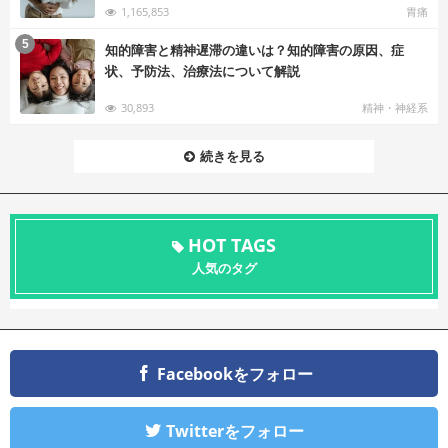
1,165,853
胃痛
む
5
知的障害と精神遅滞の違いは？知的障害の原因、症
状、予防法、治療法について解説
30,893
精神・神経系
続きを見る
HOT TAGS
人気のタグ
Facebookをフォロー
Twitterをフォロー