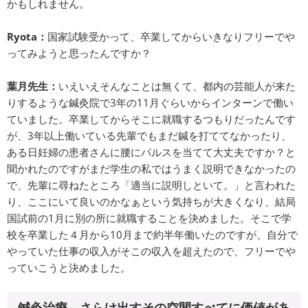
かもしれません。
Ryota：
国家試験受かって、卒業してからいきなりフリーでや
ってみようと思ったんですか？
葉月先生：
いえいえそんなことは無くて、都内の芸能人が来た
りするような鍼灸院で3年の11月ぐらいからインターンで働い
ていました。卒業してからそこに就職するつもりだったんです
が、3年以上働いている先輩でもまだ鍼を打ててなかったり、
ある日妊婦の患者さんに腰にパルスを当てて大丈夫ですか？と
聞かれたのですがまだ学生の私ではうまく説明できなかったの
で、先輩に尋ねたところ「適当に説明しといて。」と言われた
り、ここにいて良いのかなぁという気持ちが大きくなり、結局
国試前の1月に別の所に就職することを決めました。そこで学
校を卒業した４月から10月まで約半年働いたのですが、自分で
やっていた仕事の収入がそこの収入を超えたので、フリーでや
っていこうと決めました。
-鍼灸治療、さらけ出すその空間すべてに価値があ