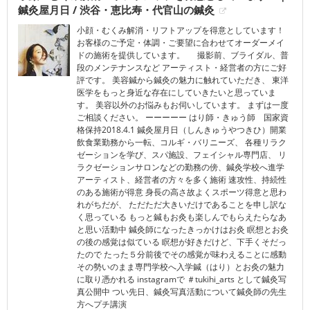
鍼灸屋月日 / 渋谷・恵比寿・代官山の鍼灸
小顔・むくみ解消・リフトアップを得意としています！
お客様のご予定・体調・ご要望に合わせてオーダーメイ
ドの施術を提供しています。 撮影前、ブライダル、普
段のメンテナンスなど アーティスト・経営者の方にご好
評です。 美容鍼から鍼灸の魅力に触れていただき、 東洋
医学をもっと身近な存在にしていきたいと思っていま
す。 美容以外のお悩みもお伺いしています。 まずは一度
ご相談ください。 ーーーーー はり師・きゅう師 国家資
格保持 ​2018.4.1 鍼灸屋月日（しんきゅうやつきひ）開業
飲食業勤務から一転、コルギ・バリニーズ、 各種リラク
ゼーションを学び、スパ施設、フェイシャル専門店、 リ
ラクゼーションサロンなどの勤務の傍、鍼灸学校へ進学
アーティスト、経営者の方々を多く施術 速攻性、持続性
のある施術が得意 身長の高さ故よくスポーツ得意と思わ
れがちだが、 ただただ大きいだけであることを申し訳な
く思っている もっと鍼もお灸も楽しんでもらえたらなあ​
と思い活動中 鍼灸師になったきっかけはお灸 瞑想とお灸
の後の感覚は似ている 瞑想が好きだけど、下手くそだっ
たので たった５分前後でその感覚が味わえることに感動
その勢いのまま専門学校へ入学 ​鍼（はり）とお灸の魅力
に取り憑かれる instagramで ＃tukihi_arts として鍼灸写
真公開中 つい先日、鍼灸写真活動について鍼灸師の先生
方へプチ講演