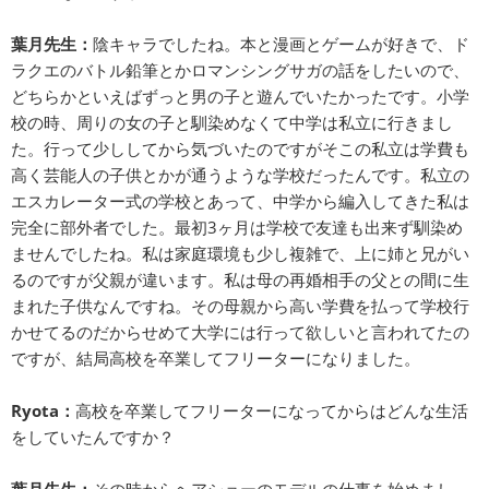
葉月先生：
陰キャラでしたね。本と漫画とゲームが好きで、ド
ラクエのバトル鉛筆とかロマンシングサガの話をしたいので、
どちらかといえばずっと男の子と遊んでいたかったです。小学
校の時、周りの女の子と馴染めなくて中学は私立に行きまし
た。行って少ししてから気づいたのですがそこの私立は学費も
高く芸能人の子供とかが通うような学校だったんです。私立の
エスカレーター式の学校とあって、中学から編入してきた私は
完全に部外者でした。最初3ヶ月は学校で友達も出来ず馴染め
ませんでしたね。私は家庭環境も少し複雑で、上に姉と兄がい
るのですが父親が違います。私は母の再婚相手の父との間に生
まれた子供なんですね。その母親から高い学費を払って学校行
かせてるのだからせめて大学には行って欲しいと言われてたの
ですが、結局高校を卒業してフリーターになりました。
Ryota：
高校を卒業してフリーターになってからはどんな生活
をしていたんですか？