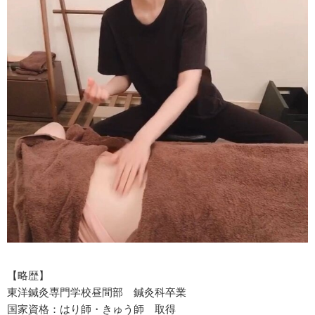
【略歴】
東洋鍼灸専門学校昼間部 鍼灸科卒業
国家資格：はり師・きゅう師 取得