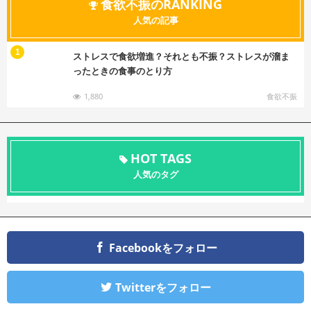
食欲不振のRANKING
人気の記事
む
1
ストレスで食欲増進？それとも不振？ストレスが溜ま
ったときの食事のとり方
1,880
食欲不振
HOT TAGS
人気のタグ
Facebookをフォロー
Twitterをフォロー