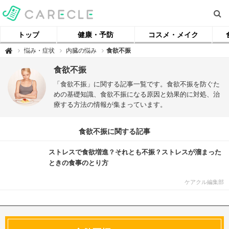
トップ
健康・予防
コスメ・メイク
【
悩み・症状
内臓の悩み
食欲不振

ケ
ア
ク
食欲不振
ル
】
「食欲不振」に関する記事一覧です。食欲不振を防ぐた
めの基礎知識、食欲不振になる原因と効果的に対処、治
療する方法の情報が集まっています。
食欲不振に関する記事
ストレスで食欲増進？それとも不振？ストレスが溜まった
ときの食事のとり方
ケアクル編集部