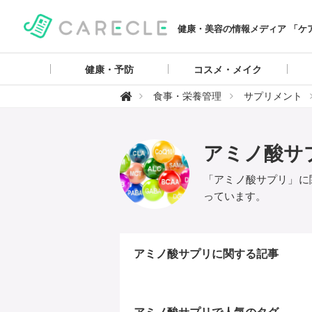
健康・美容の情報メディア 「ケ
健康・予防
コスメ・メイク
【

食事・栄養管理
サプリメント
ケ
ア
ク
ル
】
アミノ酸サ
「アミノ酸サプリ」に
っています。
アミノ酸サプリに関する記事